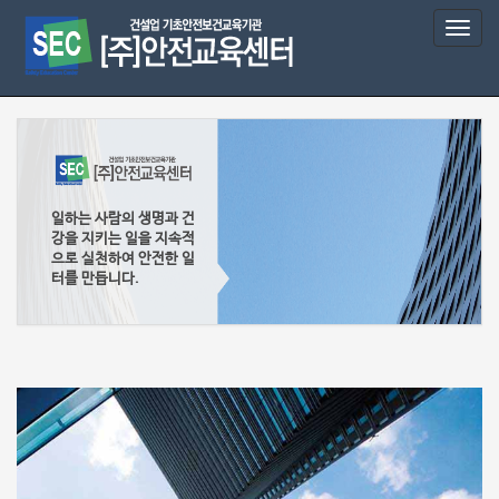
T
o
g
g
l
e
n
a
v
일하는 사람의 생명과 건
i
강을 지키는 일을 지속적
g
으로 실천하여 안전한 일
a
터를 만듭니다.
t
i
o
n