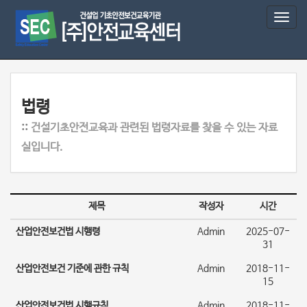
T
o
g
g
l
e
n
법령
a
::
건설기초안전교육과 관련된 법령자료를 찾을 수 있는 자료
v
i
실입니다.
g
a
t
i
제목
작성자
시간
o
n
산업안전보건법 시행령
Admin
2025-07-
31
산업안전보건 기준에 관한 규칙
Admin
2018-11-
15
산업안전보건법 시행규칙
Admin
2018-11-