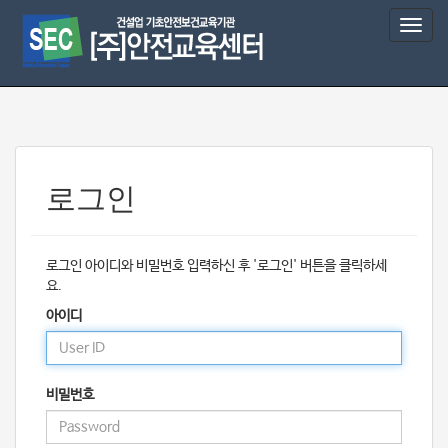
T
o
g
g
l
e
n
a
v
로그인
i
g
a
로그인 아이디와 비밀번호 입력하신 후 '로그인' 버튼을 클릭하세
t
요.
i
o
아이디
n
비밀번호