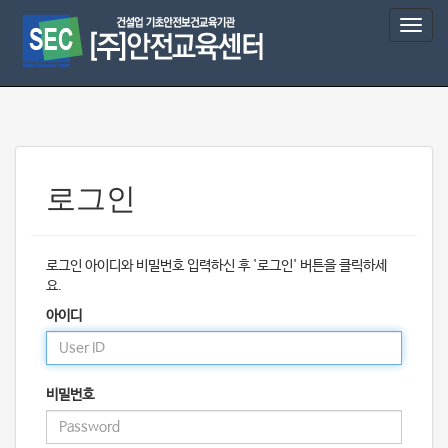
T
o
g
g
l
e
n
a
v
로그인
i
g
a
로그인 아이디와 비밀번호 입력하신 후 '로그인' 버튼을 클릭하세
t
요.
i
o
아이디
n
비밀번호