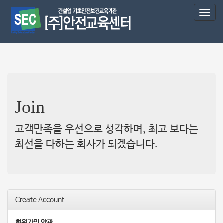
T
o
g
g
l
e
n
a
v
Join
i
g
a
고객만족을 우선으로 생각하며, 최고 보다는
t
최선을 다하는 회사가 되겠습니다.
i
o
n
Create Account
회원가입 약관