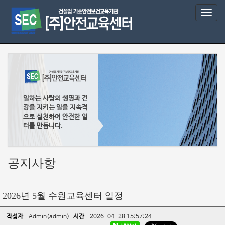
T
o
g
g
l
e
n
a
v
일하는 사람의 생명과 건
i
강을 지키는 일을 지속적
g
으로 실천하여 안전한 일
a
터를 만듭니다.
t
i
o
공지사항
n
2026년 5월 수원교육센터 일정
작성자
Admin(admin)
시간
2026-04-28 15:57:24