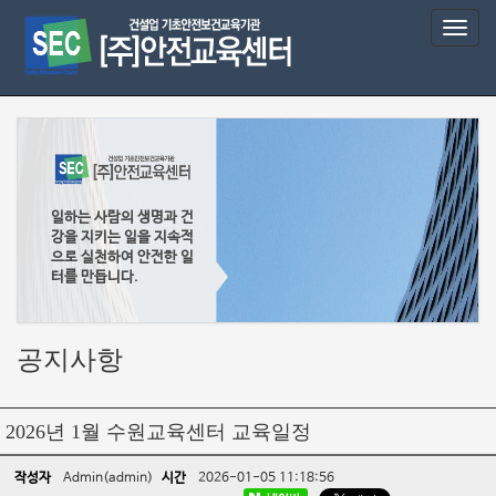
T
o
g
g
l
e
n
a
v
일하는 사람의 생명과 건
i
강을 지키는 일을 지속적
g
으로 실천하여 안전한 일
a
터를 만듭니다.
t
i
o
공지사항
n
2026년 1월 수원교육센터 교육일정
작성자
Admin(admin)
시간
2026-01-05 11:18:56